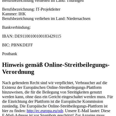
Berufsbezeichnung verliehen im Land: Thüringen
Berufsbezeichnung: IT-Projektleiter
Kammer: IHK
Berufsbezeichnung verliehen im Land: Niedersachsen
Bankverbindung:
IBAN:
DE91100100100183429115
BIC:
PBNKDEFF
Postbank
Hinweis gemäß Online-Streitbeilegungs-
Verordnung
Nach geltendem Recht sind wir verpflichtet, Verbraucher auf die
Existenz der Europäischen Online-Streitbeilegungs-Plattform
hinzuweisen, die für die Beilegung von Streitigkeiten genutzt
werden kann, ohne dass ein Gericht eingeschaltet werden muss. Für
die Einrichtung der Plattform ist die Europäische Kommission
zuständig. Die Europäische Online-Streitbeilegungs-Plattform ist
hier zu finden:
http://ec.europa.eu/odr
. Unsere E-Mail lautet:
Diese
E-Mail-Adresse ist vor Spambots geschützt! Zur Anzeige muss